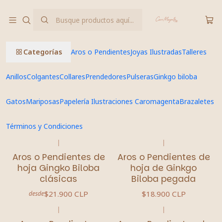
Hecho completamente a mano
Inicio
Ginkgo biloba
Categorías
Aros o Pendientes
Joyas Ilustradas
Talleres
Ginkgo biloba
Anillos
Colgantes
Collares
Prendedores
Pulseras
Ginkgo biloba
Por acá todos mis diseños de gingkos
Gatos
Mariposas
Papelería Ilustraciones Caromagenta
Brazaletes
FILTROS
Términos y Condiciones
|
|
Aros o Pendientes de
Aros o Pendientes de
hoja Gingko Biloba
hoja de Ginkgo
clásicas
Biloba pegada
$21.900 CLP
$18.900 CLP
desde
|
|